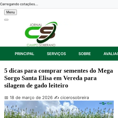
Skip
Carregando cotações...
to
Menu
content
PRINCIPAL
SERVIÇOS
SOBRE
AVALIA
5 dicas para comprar sementes do Mega
Sorgo Santa Elisa em Vereda para
silagem de gado leiteiro
📅 18 de março de 2026
✍️ cicerosobreira