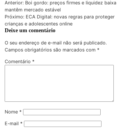
Navegação
Anterior:
Boi gordo: preços firmes e liquidez baixa
mantêm mercado estável
de
Próximo:
ECA Digital: novas regras para proteger
Post
crianças e adolescentes online
Deixe um comentário
O seu endereço de e-mail não será publicado.
Campos obrigatórios são marcados com
*
Comentário
*
Nome
*
E-mail
*