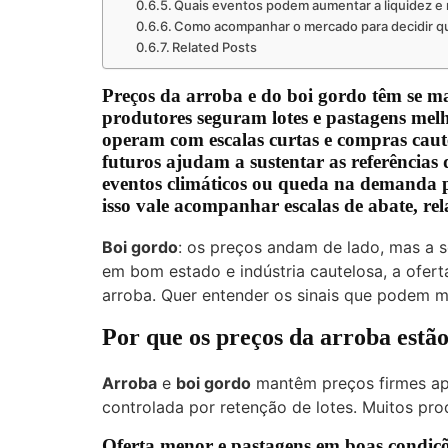
Quais eventos podem aumentar a liquidez e 
Como acompanhar o mercado para decidir q
Related Posts
Preços da arroba e do boi gordo têm se ma
produtores seguram lotes e pastagens melh
operam com escalas curtas e compras caute
futuros ajudam a sustentar as referências
eventos climáticos ou queda na demanda 
isso vale acompanhar escalas de abate, rel
Boi gordo
: os preços andam de lado, mas a
em bom estado e indústria cautelosa, a ofert
arroba. Quer entender os sinais que podem 
Por que os preços da arroba estã
Arroba
e
boi gordo
mantêm preços firmes ape
controlada por retenção de lotes. Muitos pr
Oferta menor e pastagens em boas condiç