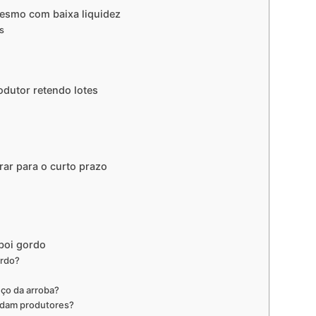
mesmo com baixa liquidez
s
odutor retendo lotes
rar para o curto prazo
boi gordo
ordo?
ço da arroba?
judam produtores?