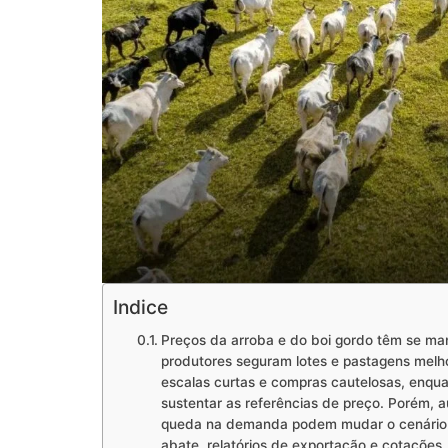
Indice
Preços da arroba e do boi gordo têm se man
produtores seguram lotes e pastagens melho
escalas curtas e compras cautelosas, enqua
sustentar as referências de preço. Porém, 
queda na demanda podem mudar o cenário n
abate, relatórios de exportação e cotações.