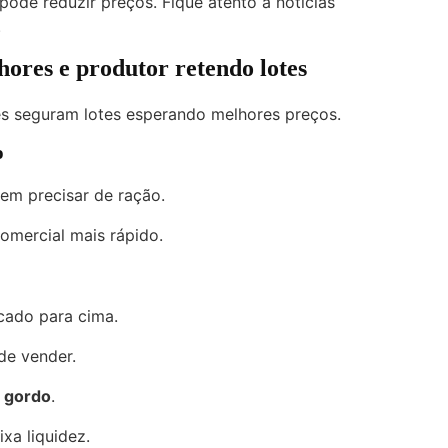
ode reduzir preços. Fique atento a notícias
.
hores e produtor retendo lotes
s seguram lotes esperando melhores preços.
o
em precisar de ração.
omercial mais rápido.
rcado para cima.
de vender.
i gordo
.
xa liquidez.