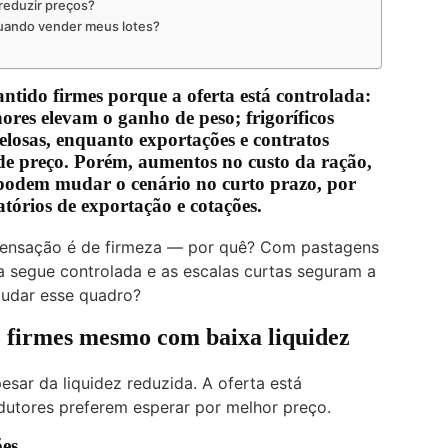
reduzir preços?
uando vender meus lotes?
ntido firmes porque a oferta está controlada:
ores elevam o ganho de peso; frigoríficos
losas, enquanto exportações e contratos
 de preço. Porém, aumentos no custo da ração,
podem mudar o cenário no curto prazo, por
atórios de exportação e cotações.
 sensação é de firmeza — por quê? Com pastagens
a segue controlada e as escalas curtas seguram a
mudar esse quadro?
o firmes mesmo com baixa liquidez
sar da liquidez reduzida. A oferta está
odutores preferem esperar por melhor preço.
ões