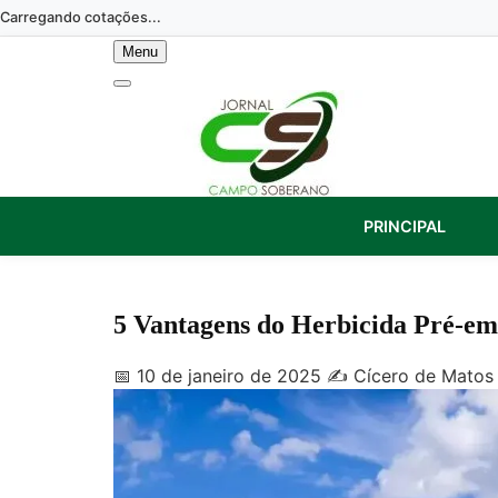
Skip
Carregando cotações...
to
Menu
content
PRINCIPAL
5 Vantagens do Herbicida Pré-eme
📅 10 de janeiro de 2025
✍️ Cícero de Matos