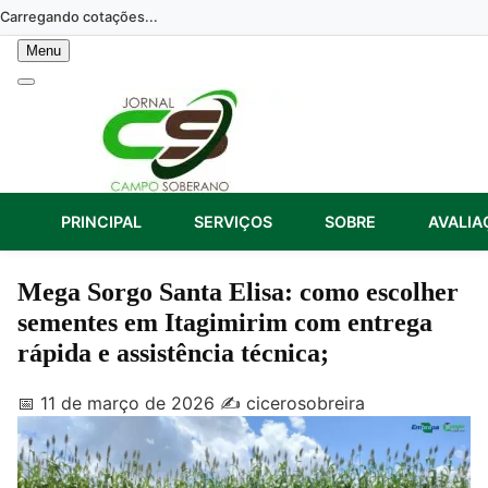
Skip
Carregando cotações...
to
Menu
content
PRINCIPAL
SERVIÇOS
SOBRE
AVALIA
Mega Sorgo Santa Elisa: como escolher
sementes em Itagimirim com entrega
rápida e assistência técnica;
📅 11 de março de 2026
✍️ cicerosobreira