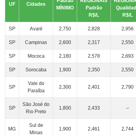
Padrão
REGIONAIS
REGIONA
UF
Cidades
MÍNIMO
Padrão
Qualida
R$/L
R$/L
SP
Avaré
2,750
2,828
2,956
SP
Campinas
2,600
2,317
2,550
SP
Mococa
2,180
2,578
2,693
SP
Sorocaba
1,900
2,350
2,550
Vale do
SP
2,300
2,401
2,790
Paraíba
São José do
SP
1,800
2,433
–
Rio Preto
Sul de
MG
1,900
2,461
2,744
Minas