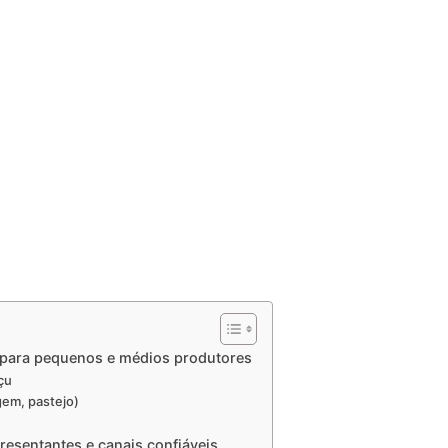
a para pequenos e médios produtores
çu
gem, pastejo)
resentantes e canais confiáveis