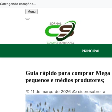
Skip
Carregando cotações...
to
Menu
content
PRINCIPAL
Guia rápido para comprar Mega S
pequenos e médios produtores;
📅 11 de março de 2026
✍️ cicerosobreira