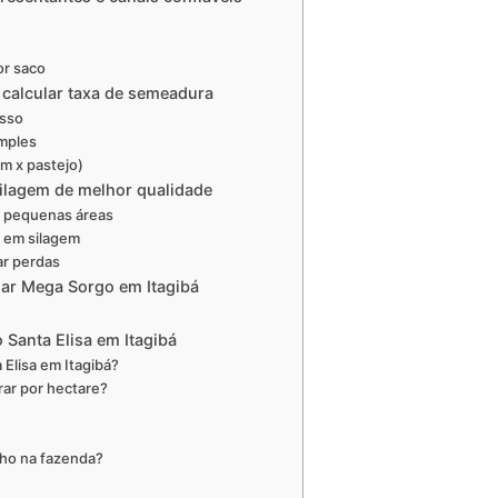
or saco
 calcular taxa de semeadura
asso
mples
m x pastejo)
silagem de melhor qualidade
a pequenas áreas
o em silagem
ar perdas
sar Mega Sorgo em Itagibá
Santa Elisa em Itagibá
Elisa em Itagibá?
ar por hectare?
lho na fazenda?