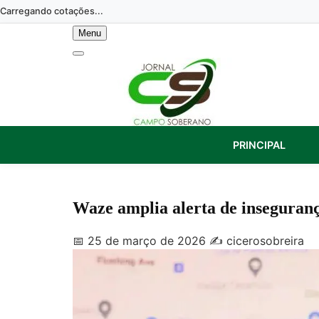
Skip
Carregando cotações...
to
Menu
content
PRINCIPAL
Waze amplia alerta de insegurança
📅 25 de março de 2026
✍️ cicerosobreira