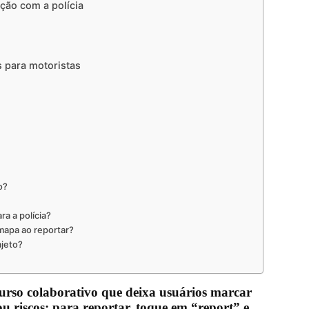
ação com a polícia
s para motoristas
o?
a a polícia?
mapa ao reportar?
ajeto?
urso colaborativo que deixa usuários marcar
u riscos; para reportar, toque em “report” e