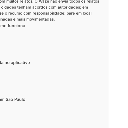
m muitos relatos. O Waze não envia todos os relatos
s cidades tenham acordos com autoridades; em
Use o recurso com responsabilidade: pare em local
uminadas e mais movimentadas.
como funciona
ta no aplicativo
 em São Paulo