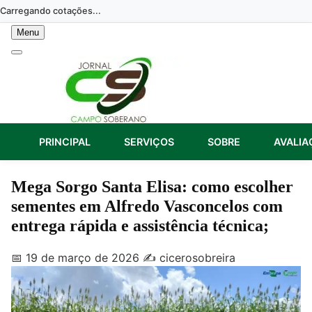
Skip
Carregando cotações...
to
Menu
content
PRINCIPAL
SERVIÇOS
SOBRE
AVALIA
Mega Sorgo Santa Elisa: como escolher
sementes em Alfredo Vasconcelos com
entrega rápida e assistência técnica;
📅 19 de março de 2026
✍️ cicerosobreira