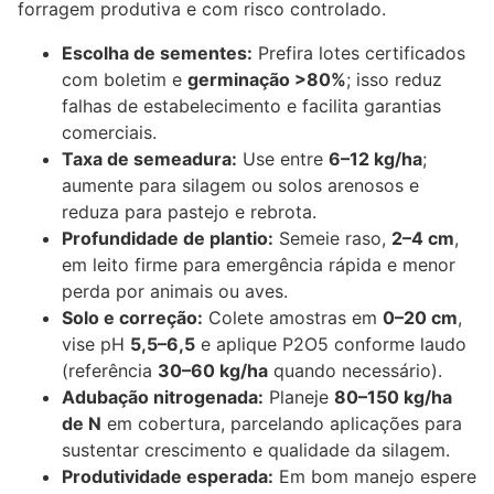
forragem produtiva e com risco controlado.
Escolha de sementes:
Prefira lotes certificados
com boletim e
germinação >80%
; isso reduz
falhas de estabelecimento e facilita garantias
comerciais.
Taxa de semeadura:
Use entre
6–12 kg/ha
;
aumente para silagem ou solos arenosos e
reduza para pastejo e rebrota.
Profundidade de plantio:
Semeie raso,
2–4 cm
,
em leito firme para emergência rápida e menor
perda por animais ou aves.
Solo e correção:
Colete amostras em
0–20 cm
,
vise pH
5,5–6,5
e aplique P2O5 conforme laudo
(referência
30–60 kg/ha
quando necessário).
Adubação nitrogenada:
Planeje
80–150 kg/ha
de N
em cobertura, parcelando aplicações para
sustentar crescimento e qualidade da silagem.
Produtividade esperada:
Em bom manejo espere