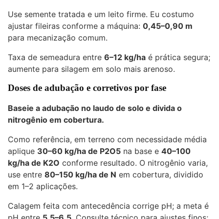
Use semente tratada e um leito firme. Eu costumo
ajustar fileiras conforme a máquina:
0,45–0,90 m
para mecanização comum.
Taxa de semeadura entre
6–12 kg/ha
é prática segura;
aumente para silagem em solo mais arenoso.
Doses de adubação e corretivos por fase
Baseie a adubação no laudo de solo e divida o
nitrogênio em cobertura.
Como referência, em terreno com necessidade média
aplique
30–60 kg/ha de P2O5
na base e
40–100
kg/ha de K2O
conforme resultado. O nitrogênio varia,
use entre
80–150 kg/ha de N
em cobertura, dividido
em 1–2 aplicações.
Calagem feita com antecedência corrige pH; a meta é
pH entre
5,5–6,5
. Consulte técnico para ajustes finos;