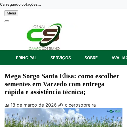
Skip
Carregando cotações...
to
Menu
content
PRINCIPAL
SERVIÇOS
SOBRE
AVALIA
Mega Sorgo Santa Elisa: como escolher
sementes em Varzedo com entrega
rápida e assistência técnica;
📅 18 de março de 2026
✍️ cicerosobreira