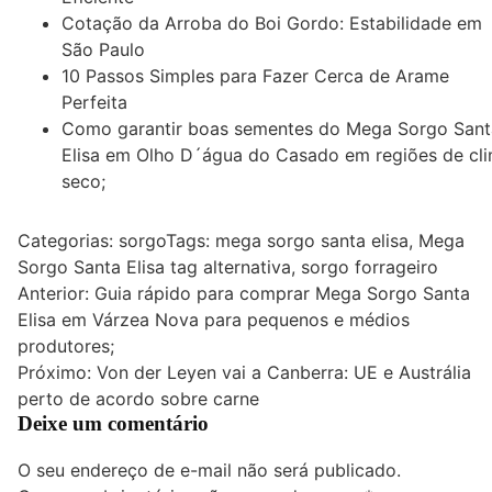
Cotação da Arroba do Boi Gordo: Estabilidade em
São Paulo
10 Passos Simples para Fazer Cerca de Arame
Perfeita
Como garantir boas sementes do Mega Sorgo Sant
Elisa em Olho D´água do Casado em regiões de cl
seco;
Categorias:
sorgo
Tags:
mega sorgo santa elisa
,
Mega
Sorgo Santa Elisa tag alternativa
,
sorgo forrageiro
Navegação
Anterior:
Guia rápido para comprar Mega Sorgo Santa
Elisa em Várzea Nova para pequenos e médios
de
produtores;
Post
Próximo:
Von der Leyen vai a Canberra: UE e Austrália
perto de acordo sobre carne
Deixe um comentário
O seu endereço de e-mail não será publicado.