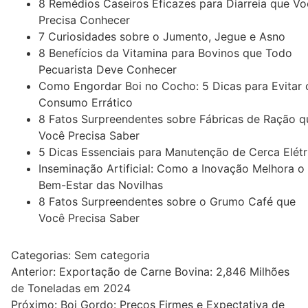
8 Remédios Caseiros Eficazes para Diarreia que Vo
Precisa Conhecer
7 Curiosidades sobre o Jumento, Jegue e Asno
8 Benefícios da Vitamina para Bovinos que Todo
Pecuarista Deve Conhecer
Como Engordar Boi no Cocho: 5 Dicas para Evitar 
Consumo Errático
8 Fatos Surpreendentes sobre Fábricas de Ração q
Você Precisa Saber
5 Dicas Essenciais para Manutenção de Cerca Elétr
Inseminação Artificial: Como a Inovação Melhora o
Bem-Estar das Novilhas
8 Fatos Surpreendentes sobre o Grumo Café que
Você Precisa Saber
Categorias: Sem categoria
Navegação
Anterior:
Exportação de Carne Bovina: 2,846 Milhões
de Toneladas em 2024
de
Próximo:
Boi Gordo: Preços Firmes e Expectativa de