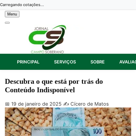
Skip
Carregando cotações...
to
Menu
content
PRINCIPAL
SERVIÇOS
SOBRE
AVALIA
Descubra o que está por trás do
Conteúdo Indisponível
📅 19 de janeiro de 2025
✍️ Cícero de Matos