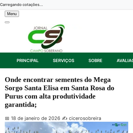
Skip
Carregando cotações...
to
Menu
content
PRINCIPAL
SERVIÇOS
SOBRE
AVALIA
Onde encontrar sementes do Mega
Sorgo Santa Elisa em Santa Rosa do
Purus com alta produtividade
garantida;
📅 18 de janeiro de 2026
✍️ cicerosobreira