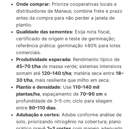
Onde comprar:
Priorize cooperativas locais e
distribuidores de Manaus; combine frete e prazo
antes da compra para não perder a janela de
plantio.
Qualidade das sementes:
Exija nota fiscal,
certificado de origem e teste de germinação;
referência prática: germinação ≥80% para lotes
comerciais.
Produtividade esperada:
Rendimento típico de
45–70 t/ha
de massa verde; sistemas intensivos
somam até
120–140 t/ha
; matéria seca entre
18–
30 t/ha
, mais resiliente que milho em seca.
Plantio e densidade:
Use
110–140 mil
plantas/ha
, espaçamento de
70–90 cm
e
profundidade de 3–5 cm; ciclo para silagem
entre
90–110 dias
.
Adubação e cortes:
Adube conforme análise de
solo, priorizando nitrogênio na cobertura; plano
prático prevê
2–3 cortes
com manejo adequado.