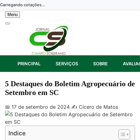
Skip
Carregando cotações...
to
Menu
content
PRINCIPAL
SERVIÇOS
SOBRE
AVALIA
5 Destaques do Boletim Agropecuário de
Setembro em SC
📅 17 de setembro de 2024
✍️ Cícero de Matos
Indice