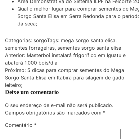
Área Demonstrativa do Sistema ILPF na Feicorte 2
Qual o melhor lugar para comprar sementes de Me
Sorgo Santa Elisa em Serra Redonda para o períod
da seca;
Categorias:
sorgo
Tags:
mega sorgo santa elisa
,
sementes forrageiras
,
sementes sorgo santa elisa
Navegação
Anterior:
Masterboi instalará frigorífico em Iguatu e
abaterá 1.000 bois/dia
de
Próximo:
5 dicas para comprar sementes do Mega
Post
Sorgo Santa Elisa em Itabira para silagem de gado
leiteiro;
Deixe um comentário
O seu endereço de e-mail não será publicado.
Campos obrigatórios são marcados com
*
Comentário
*