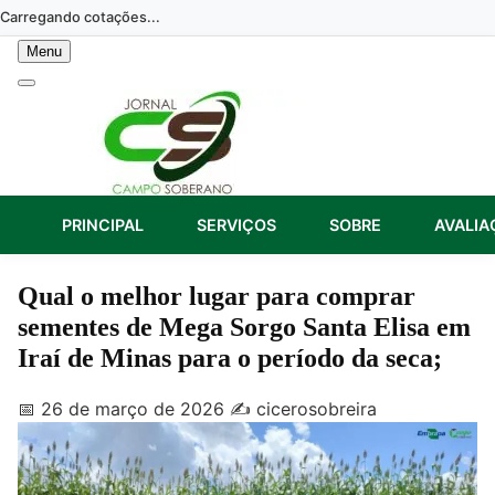
Skip
Carregando cotações...
to
Menu
content
PRINCIPAL
SERVIÇOS
SOBRE
AVALIA
Qual o melhor lugar para comprar
sementes de Mega Sorgo Santa Elisa em
Iraí de Minas para o período da seca;
📅 26 de março de 2026
✍️ cicerosobreira