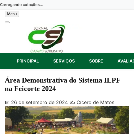
Skip
Carregando cotações...
to
Menu
content
PRINCIPAL
SERVIÇOS
SOBRE
AVALIA
Área Demonstrativa do Sistema ILPF
na Feicorte 2024
📅 26 de setembro de 2024
✍️ Cícero de Matos