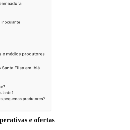
 semeadura
a
 inoculante
s e médios produtores
Santa Elisa em Ibiá
ar?
culante?
ara pequenos produtores?
erativas e ofertas