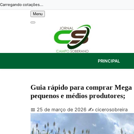
Skip
Carregando cotações...
to
Menu
content
PRINCIPAL
Guia rápido para comprar Mega S
pequenos e médios produtores;
📅 25 de março de 2026
✍️ cicerosobreira