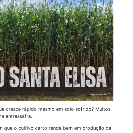
que cresce rápido mesmo em solo sofrido? Muitos
a entressafra.
m que o cultivo certo rende bem em produção de