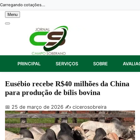
Skip
Carregando cotações...
to
Menu
content
PRINCIPAL
SERVIÇOS
SOBRE
AVALIA
Eusébio recebe R$40 milhões da China
para produção de bílis bovina
📅 25 de março de 2026
✍️ cicerosobreira