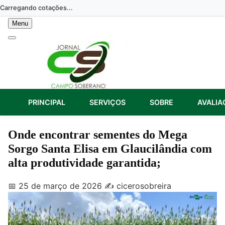
Skip
Carregando cotações...
to
Menu
content
PRINCIPAL
SERVIÇOS
SOBRE
AVALIA
Onde encontrar sementes do Mega
Sorgo Santa Elisa em Glaucilândia com
alta produtividade garantida;
📅 25 de março de 2026
✍️ cicerosobreira