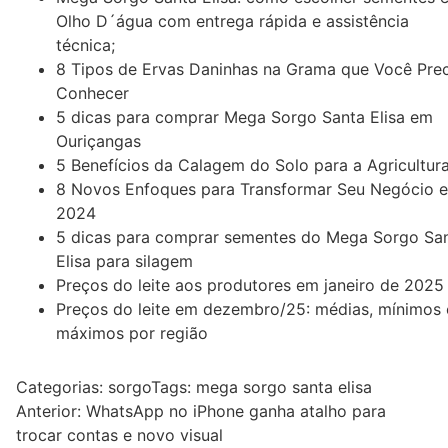
Olho D´água com entrega rápida e assistência
técnica;
8 Tipos de Ervas Daninhas na Grama que Você Prec
Conhecer
5 dicas para comprar Mega Sorgo Santa Elisa em
Ouriçangas
5 Benefícios da Calagem do Solo para a Agricultur
8 Novos Enfoques para Transformar Seu Negócio 
2024
5 dicas para comprar sementes do Mega Sorgo Sa
Elisa para silagem
Preços do leite aos produtores em janeiro de 2025
Preços do leite em dezembro/25: médias, mínimos 
máximos por região
Categorias:
sorgo
Tags:
mega sorgo santa elisa
Navegação
Anterior:
WhatsApp no iPhone ganha atalho para
trocar contas e novo visual
de