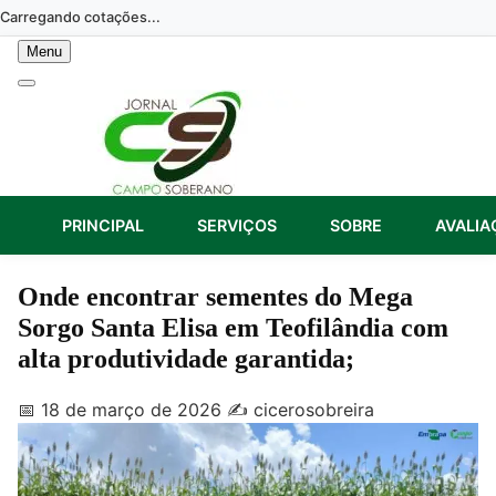
Skip
Carregando cotações...
to
Menu
content
PRINCIPAL
SERVIÇOS
SOBRE
AVALIA
Onde encontrar sementes do Mega
Sorgo Santa Elisa em Teofilândia com
alta produtividade garantida;
📅 18 de março de 2026
✍️ cicerosobreira