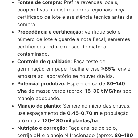
Fontes de compra:
Prefira revendas locais,
cooperativas ou distribuidores regionais; peça
certificado de lote e assistência técnica antes da
compra.
Procedência e certificação:
Verifique selo e
número de lote e guarde a nota fiscal; sementes
certificadas reduzem risco de material
contaminado.
Controle de qualidade:
Faça teste de
germinação em papel-toalha e vise
≥85%
; envie
amostra ao laboratório se houver dúvida.
Potencial produtivo:
Espere cerca de
80–140
t/ha
de massa verde (aprox.
15–30 t MS/ha
) sob
manejo adequado.
Manejo de plantio:
Semeie no início das chuvas,
use espaçamento de
0,45–0,70 m
e população
próxima a
120–180 mil plantas/ha
.
Nutrição e correção:
Faça análise de solo,
corrija pH e planeje N fracionado (aprox.
80–180