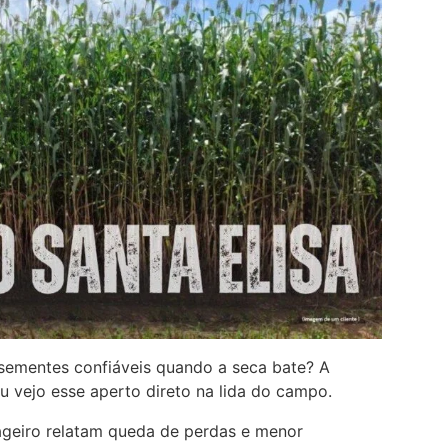
 sementes confiáveis quando a seca bate? A
u vejo esse aperto direto na lida do campo.
ageiro relatam queda de perdas e menor