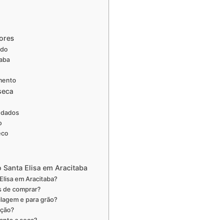
ores
ado
taba
amento
seca
ndados
o
eco
 Santa Elisa em Aracitaba
lisa em Aracitaba?
s de comprar?
lagem e para grão?
ação?