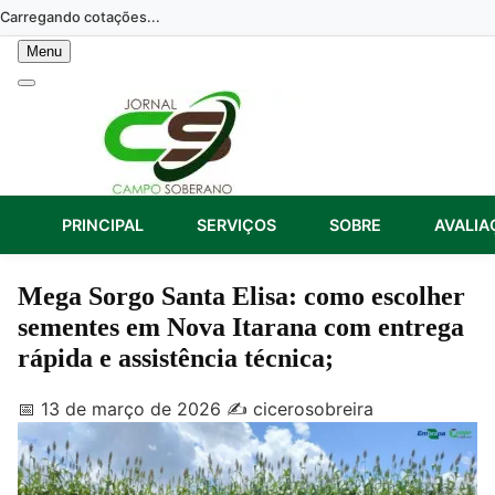
Skip
Carregando cotações...
to
Menu
content
PRINCIPAL
SERVIÇOS
SOBRE
AVALIA
Mega Sorgo Santa Elisa: como escolher
sementes em Nova Itarana com entrega
rápida e assistência técnica;
📅 13 de março de 2026
✍️ cicerosobreira