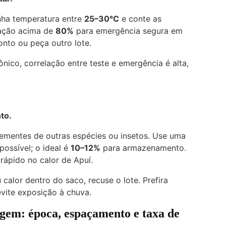
nha temperatura entre
25–30°C
e conte as
nação acima de
80%
para emergência segura em
onto ou peça outro lote.
nico, correlação entre teste e emergência é alta,
to.
ementes de outras espécies ou insetos. Use uma
ossível; o ideal é
10–12%
para armazenamento.
ápido no calor de Apuí.
calor dentro do saco, recuse o lote. Prefira
vite exposição à chuva.
agem: época, espaçamento e taxa de