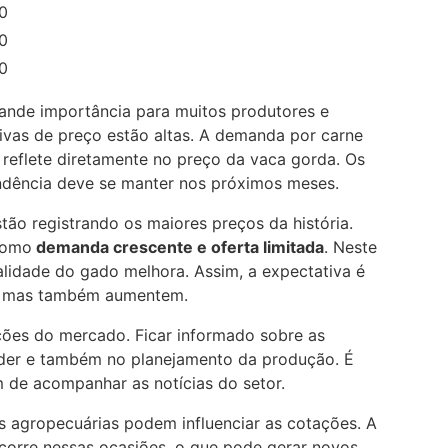
0
0
0
ande importância para muitos produtores e
ivas de preço estão altas. A demanda por carne
 reflete diretamente no preço da vaca gorda. Os
endência deve se manter nos próximos meses.
ão registrando os maiores preços da história.
como
demanda crescente e oferta limitada
. Neste
ualidade do
gado
melhora. Assim, a expectativa é
, mas também aumentem.
ções do mercado. Ficar informado sobre as
ender e também no planejamento da produção. É
m de acompanhar as notícias do setor.
s agropecuárias podem influenciar as cotações. A
corre nessas ocasiões, o que pode gerar novos