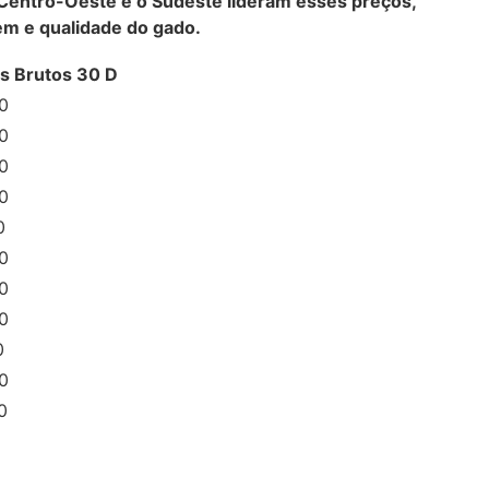
 Centro-Oeste e o Sudeste lideram esses preços,
em e qualidade do gado.
s Brutos 30 D
0
0
0
0
0
0
0
0
0
0
0