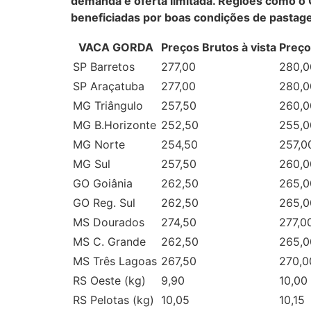
demanda e oferta limitada. Regiões como o
beneficiadas por boas condições de pastag
VACA GORDA
Preços Brutos à vista
Preço
SP Barretos
277,00
280,0
SP Araçatuba
277,00
280,0
MG Triângulo
257,50
260,0
MG B.Horizonte
252,50
255,0
MG Norte
254,50
257,0
MG Sul
257,50
260,0
GO Goiânia
262,50
265,0
GO Reg. Sul
262,50
265,0
MS Dourados
274,50
277,0
MS C. Grande
262,50
265,0
MS Três Lagoas
267,50
270,0
RS Oeste (kg)
9,90
10,00
RS Pelotas (kg)
10,05
10,15