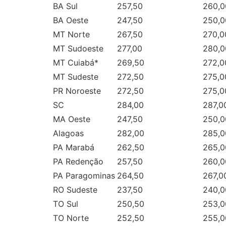
BA Sul
257,50
260,0
BA Oeste
247,50
250,0
MT Norte
267,50
270,0
MT Sudoeste
277,00
280,0
MT Cuiabá*
269,50
272,0
MT Sudeste
272,50
275,0
PR Noroeste
272,50
275,0
SC
284,00
287,0
MA Oeste
247,50
250,0
Alagoas
282,00
285,0
PA Marabá
262,50
265,0
PA Redenção
257,50
260,0
PA Paragominas
264,50
267,0
RO Sudeste
237,50
240,0
TO Sul
250,50
253,0
TO Norte
252,50
255,0