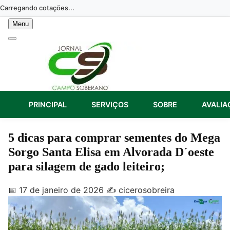
Skip
Carregando cotações...
to
Menu
content
PRINCIPAL
SERVIÇOS
SOBRE
AVALIA
5 dicas para comprar sementes do Mega
Sorgo Santa Elisa em Alvorada D´oeste
para silagem de gado leiteiro;
📅 17 de janeiro de 2026
✍️ cicerosobreira