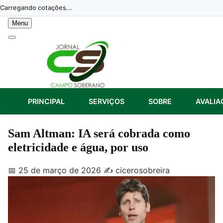
Skip
Carregando cotações...
to
Menu
content
PRINCIPAL
SERVIÇOS
SOBRE
AVALIA
Sam Altman: IA será cobrada como
eletricidade e água, por uso
📅 25 de março de 2026
✍️ cicerosobreira