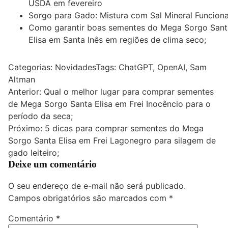
USDA em fevereiro
Sorgo para Gado: Mistura com Sal Mineral Funcion
Como garantir boas sementes do Mega Sorgo Sant
Elisa em Santa Inês em regiões de clima seco;
Categorias:
Novidades
Tags:
ChatGPT
,
OpenAI
,
Sam
Altman
Navegação
Anterior:
Qual o melhor lugar para comprar sementes
de Mega Sorgo Santa Elisa em Frei Inocêncio para o
de
período da seca;
Post
Próximo:
5 dicas para comprar sementes do Mega
Sorgo Santa Elisa em Frei Lagonegro para silagem de
gado leiteiro;
Deixe um comentário
O seu endereço de e-mail não será publicado.
Campos obrigatórios são marcados com
*
Comentário
*