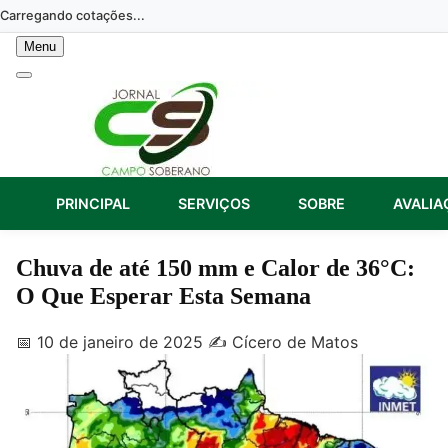
Skip
Carregando cotações...
to
Menu
content
PRINCIPAL
SERVIÇOS
SOBRE
AVALIA
Chuva de até 150 mm e Calor de 36°C:
O Que Esperar Esta Semana
📅 10 de janeiro de 2025
✍️ Cícero de Matos