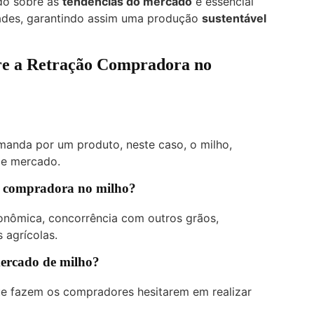
ado sobre as
tendências do mercado
é essencial
dades, garantindo assim uma produção
sustentável
re a Retração Compradora no
manda por um produto, neste caso, o milho,
de mercado.
ão compradora no milho?
conômica, concorrência com outros grãos,
 agrícolas.
mercado de milho?
ue fazem os compradores hesitarem em realizar