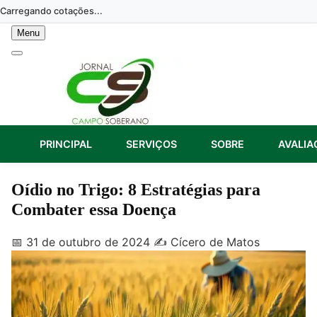
Skip
Carregando cotações...
to
Menu
content
PRINCIPAL
SERVIÇOS
SOBRE
AVALIA
Oídio no Trigo: 8 Estratégias para
Combater essa Doença
📅 31 de outubro de 2024
✍️ Cícero de Matos