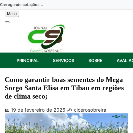
Skip
Carregando cotações...
to
Menu
content
PRINCIPAL
SERVIÇOS
SOBRE
AVALIA
Como garantir boas sementes do Mega
Sorgo Santa Elisa em Tibau em regiões
de clima seco;
📅 19 de fevereiro de 2026
✍️ cicerosobreira