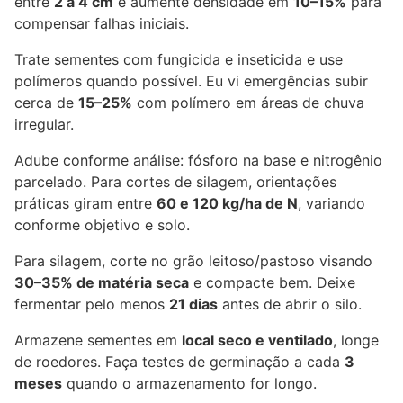
entre
2 a 4 cm
e aumente densidade em
10–15%
para
compensar falhas iniciais.
Trate sementes com fungicida e inseticida e use
polímeros quando possível. Eu vi emergências subir
cerca de
15–25%
com polímero em áreas de chuva
irregular.
Adube conforme análise: fósforo na base e nitrogênio
parcelado. Para cortes de silagem, orientações
práticas giram entre
60 e 120 kg/ha de N
, variando
conforme objetivo e solo.
Para silagem, corte no grão leitoso/pastoso visando
30–35% de matéria seca
e compacte bem. Deixe
fermentar pelo menos
21 dias
antes de abrir o silo.
Armazene sementes em
local seco e ventilado
, longe
de roedores. Faça testes de germinação a cada
3
meses
quando o armazenamento for longo.