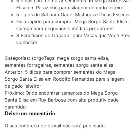
5 dicas para comprar sementes do Mega Sorgo Sa
Elisa em Parazinho para silagem de gado leiteiro
5 Tipos de Sal para Gado: Misturas e Dicas Essenci
Guia rápido para comprar Mega Sorgo Santa Elisa
Curuçá para pequenos e médios produtores;
8 Benefícios do Coçador para Vacas que Você Prec
Conhecer
Categorias:
sorgo
Tags:
mega sorgo santa elisa
,
sementes forrageiras
,
sementes sorgo santa elisa
Navegação
Anterior:
5 dicas para comprar sementes do Mega
Sorgo Santa Elisa em Rodolfo Fernandes para silagem
de
de gado leiteiro;
Post
Próximo:
Onde encontrar sementes do Mega Sorgo
Santa Elisa em Ruy Barbosa com alta produtividade
garantida;
Deixe um comentário
O seu endereço de e-mail não será publicado.