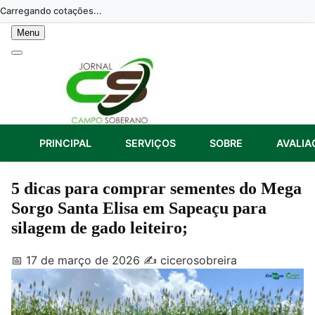
Skip
Carregando cotações...
to
Menu
content
PRINCIPAL
SERVIÇOS
SOBRE
AVALIA
5 dicas para comprar sementes do Mega
Sorgo Santa Elisa em Sapeaçu para
silagem de gado leiteiro;
📅 17 de março de 2026
✍️ cicerosobreira