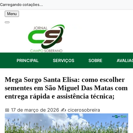
Skip
Carregando cotações...
to
Menu
content
PRINCIPAL
SERVIÇOS
SOBRE
AVALIA
Mega Sorgo Santa Elisa: como escolher
sementes em São Miguel Das Matas com
entrega rápida e assistência técnica;
📅 17 de março de 2026
✍️ cicerosobreira