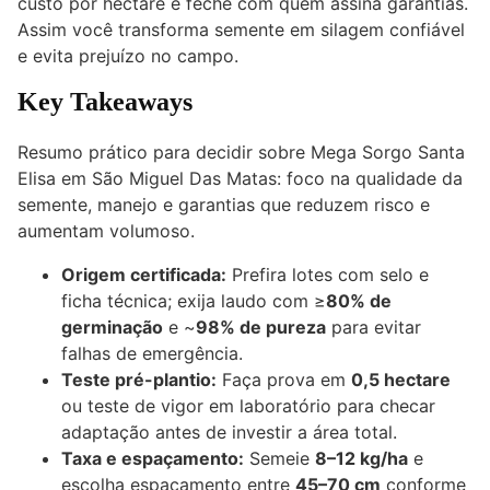
custo por hectare e feche com quem assina garantias.
Assim você transforma semente em silagem confiável
e evita prejuízo no campo.
Key Takeaways
Resumo prático para decidir sobre Mega Sorgo Santa
Elisa em São Miguel Das Matas: foco na qualidade da
semente, manejo e garantias que reduzem risco e
aumentam volumoso.
Origem certificada:
Prefira lotes com selo e
ficha técnica; exija laudo com ≥
80% de
germinação
e ~
98% de pureza
para evitar
falhas de emergência.
Teste pré-plantio:
Faça prova em
0,5 hectare
ou teste de vigor em laboratório para checar
adaptação antes de investir a área total.
Taxa e espaçamento:
Semeie
8–12 kg/ha
e
escolha espaçamento entre
45–70 cm
conforme