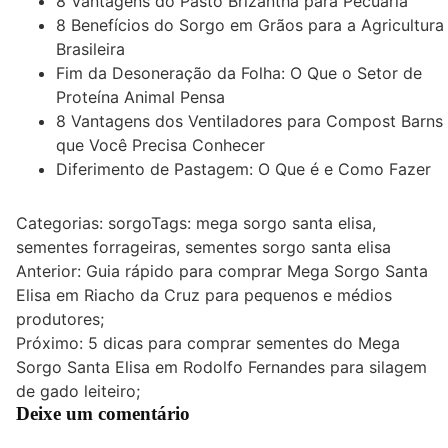
8 Vantagens do Pasto Brizantha para Pecuária
8 Benefícios do Sorgo em Grãos para a Agricultura
Brasileira
Fim da Desoneração da Folha: O Que o Setor de
Proteína Animal Pensa
8 Vantagens dos Ventiladores para Compost Barns
que Você Precisa Conhecer
Diferimento de Pastagem: O Que é e Como Fazer
Categorias:
sorgo
Tags:
mega sorgo santa elisa
,
sementes forrageiras
,
sementes sorgo santa elisa
Navegação
Anterior:
Guia rápido para comprar Mega Sorgo Santa
Elisa em Riacho da Cruz para pequenos e médios
de
produtores;
Post
Próximo:
5 dicas para comprar sementes do Mega
Sorgo Santa Elisa em Rodolfo Fernandes para silagem
de gado leiteiro;
Deixe um comentário