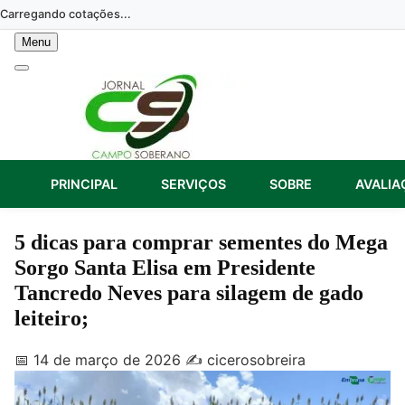
Skip
Carregando cotações...
to
Menu
content
PRINCIPAL
SERVIÇOS
SOBRE
AVALIA
5 dicas para comprar sementes do Mega
Sorgo Santa Elisa em Presidente
Tancredo Neves para silagem de gado
leiteiro;
📅 14 de março de 2026
✍️ cicerosobreira