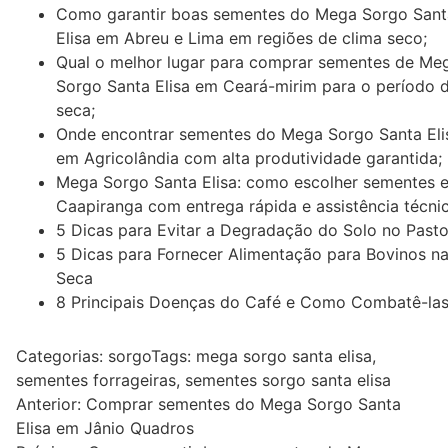
Como garantir boas sementes do Mega Sorgo Sant
Elisa em Abreu e Lima em regiões de clima seco;
Qual o melhor lugar para comprar sementes de Me
Sorgo Santa Elisa em Ceará-mirim para o período 
seca;
Onde encontrar sementes do Mega Sorgo Santa Eli
em Agricolândia com alta produtividade garantida;
Mega Sorgo Santa Elisa: como escolher sementes 
Caapiranga com entrega rápida e assistência técnic
5 Dicas para Evitar a Degradação do Solo no Past
5 Dicas para Fornecer Alimentação para Bovinos n
Seca
8 Principais Doenças do Café e Como Combatê-la
Categorias:
sorgo
Tags:
mega sorgo santa elisa
,
sementes forrageiras
,
sementes sorgo santa elisa
Navegação
Anterior:
Comprar sementes do Mega Sorgo Santa
Elisa em Jânio Quadros
de