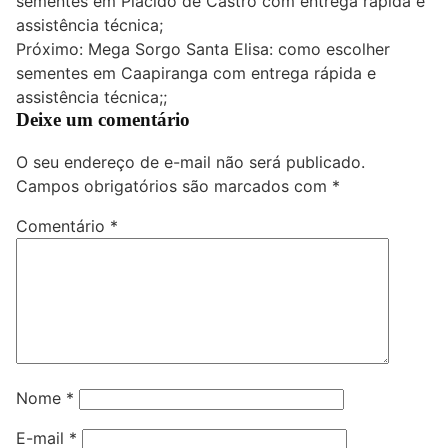
sementes em Plácido de Castro com entrega rápida e
de
assistência técnica;
Post
Próximo:
Mega Sorgo Santa Elisa: como escolher
sementes em Caapiranga com entrega rápida e
assistência técnica;;
Deixe um comentário
O seu endereço de e-mail não será publicado.
Campos obrigatórios são marcados com
*
Comentário
*
Nome
*
E-mail
*