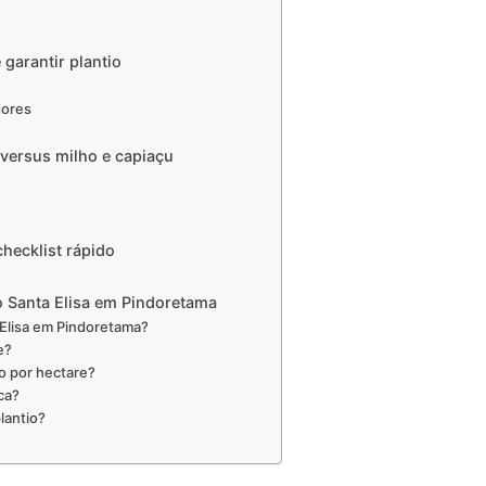
 garantir plantio
dores
 versus milho e capiaçu
hecklist rápido
 Santa Elisa em Pindoretama
Elisa em Pindoretama?
e?
o por hectare?
ca?
lantio?