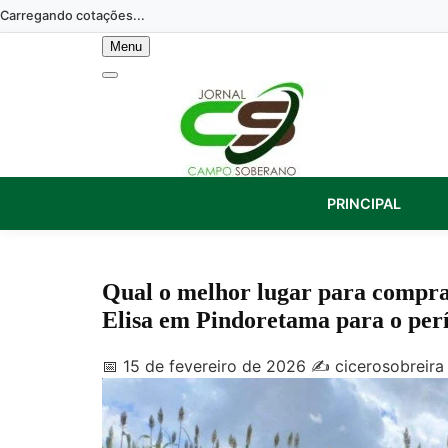
Skip
Carregando cotações...
to
Menu
content
PRINCIPAL
Qual o melhor lugar para compr
Elisa em Pindoretama para o perí
📅 15 de fevereiro de 2026
✍️ cicerosobreira