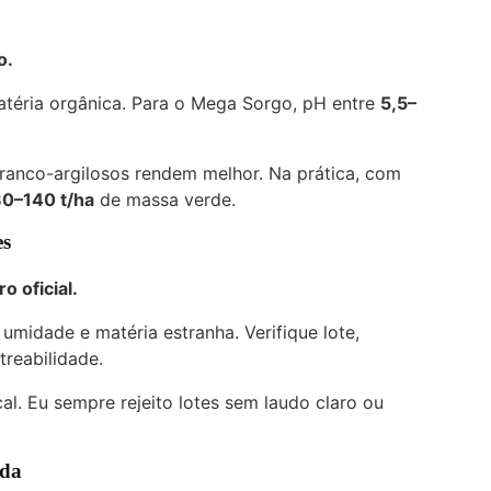
o.
matéria orgânica. Para o Mega Sorgo, pH entre
5,5–
franco-argilosos rendem melhor. Na prática, com
0–140 t/ha
de massa verde.
es
o oficial.
midade e matéria estranha. Verifique lote,
treabilidade.
al. Eu sempre rejeito lotes sem laudo claro ou
ada