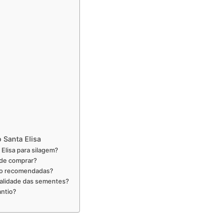
 Santa Elisa
Elisa para silagem?
 de comprar?
tio recomendadas?
ualidade das sementes?
antio?