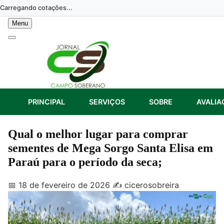
Skip
Carregando cotações...
to
Menu
content
PRINCIPAL
SERVIÇOS
SOBRE
AVALIA
Qual o melhor lugar para comprar
sementes de Mega Sorgo Santa Elisa em
Paraú para o período da seca;
📅 18 de fevereiro de 2026
✍️ cicerosobreira