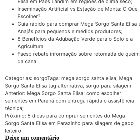
Elisa em Paes Landim em regiões de clima seco;
Inseminação Artificial vs Estação de Monta: O Que
Escolher?
Guia rápido para comprar Mega Sorgo Santa Elisa
Anajás para pequenos e médios produtores;
8 Benefícios da Adubação Verde para o Solo e a
Agricultura
Faesp rebate informação sobre retomada de queim
da cana
Categorias:
sorgo
Tags:
mega sorgo santa elisa
,
Mega
Sorgo Santa Elisa tag alternativa
,
sorgo para silagem
Navegação
Anterior:
Mega Sorgo Santa Elisa: como escolher
sementes em Paraná com entrega rápida e assistência
de
técnica;
Post
Próximo:
5 dicas para comprar sementes do Mega
Sorgo Santa Elisa em Parazinho para silagem de gado
leiteiro
Deixe um comentário