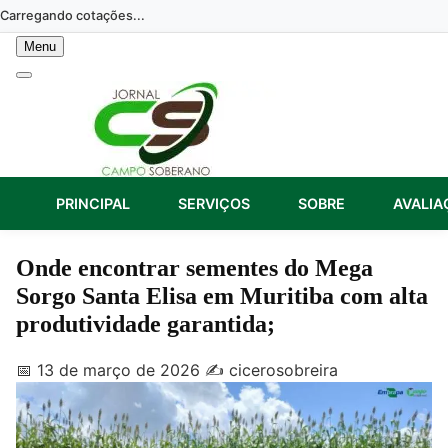
Skip
Carregando cotações...
to
Menu
content
PRINCIPAL
SERVIÇOS
SOBRE
AVALIA
Onde encontrar sementes do Mega
Sorgo Santa Elisa em Muritiba com alta
produtividade garantida;
📅 13 de março de 2026
✍️ cicerosobreira