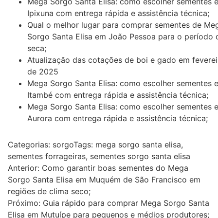
Mega Sorgo Santa Elisa: como escolher sementes 
Ipixuna com entrega rápida e assistência técnica;
Qual o melhor lugar para comprar sementes de Me
Sorgo Santa Elisa em João Pessoa para o período 
seca;
Atualização das cotações de boi e gado em feverei
de 2025
Mega Sorgo Santa Elisa: como escolher sementes 
Itambé com entrega rápida e assistência técnica;
Mega Sorgo Santa Elisa: como escolher sementes 
Aurora com entrega rápida e assistência técnica;
Categorias:
sorgo
Tags:
mega sorgo santa elisa
,
sementes forrageiras
,
sementes sorgo santa elisa
Navegação
Anterior:
Como garantir boas sementes do Mega
Sorgo Santa Elisa em Muquém de São Francisco em
de
regiões de clima seco;
Post
Próximo:
Guia rápido para comprar Mega Sorgo Santa
Elisa em Mutuípe para pequenos e médios produtores;