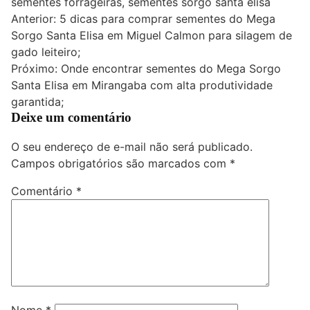
sementes forrageiras
,
sementes sorgo santa elisa
Navegação
Anterior:
5 dicas para comprar sementes do Mega
Sorgo Santa Elisa em Miguel Calmon para silagem de
de
gado leiteiro;
Post
Próximo:
Onde encontrar sementes do Mega Sorgo
Santa Elisa em Mirangaba com alta produtividade
garantida;
Deixe um comentário
O seu endereço de e-mail não será publicado.
Campos obrigatórios são marcados com
*
Comentário
*
Nome
*