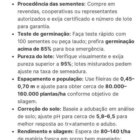
Procedência das sementes:
Compre em
revendas, cooperativas ou representantes
autorizados e exija certificado e número de lote
para garantia.
Teste de germinação:
Faça teste rápido com
100 sementes ou peça laudo; prefira
germinação
acima de 85%
para boa emergência.
Pureza do lote:
Verifique visualmente e exija
pureza superior a
95%
; lotes misturados pedem
ajuste na taxa de semeadura.
Espaçamento e população:
Use fileiras de
0,45–
0,70 m
e ajuste para obter cerca de
80.000–
160.000 plantas/ha
conforme objetivo de
silagem.
Correção do solo:
Baseie a adubação em análise
de solo; ajuste pH para cerca de
5,8–6,5
para
melhor resposta ao tr×atamento e adubo.
Rendimento e silagem:
Espera de
80–140 t/ha
de matéria fresca em sorgo bem manejado;