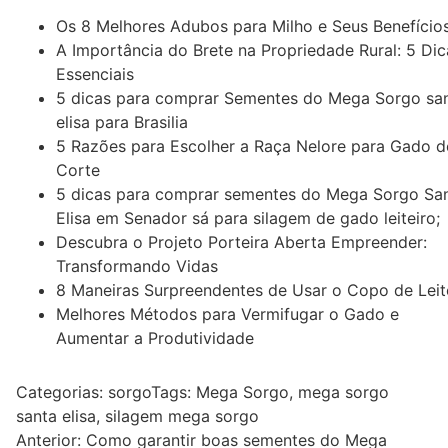
Os 8 Melhores Adubos para Milho e Seus Benefício
A Importância do Brete na Propriedade Rural: 5 Dic
Essenciais
5 dicas para comprar Sementes do Mega Sorgo sa
elisa para Brasilia
5 Razões para Escolher a Raça Nelore para Gado d
Corte
5 dicas para comprar sementes do Mega Sorgo Sa
Elisa em Senador sá para silagem de gado leiteiro;
Descubra o Projeto Porteira Aberta Empreender:
Transformando Vidas
8 Maneiras Surpreendentes de Usar o Copo de Leit
Melhores Métodos para Vermifugar o Gado e
Aumentar a Produtividade
Categorias:
sorgo
Tags:
Mega Sorgo
,
mega sorgo
santa elisa
,
silagem mega sorgo
Navegação
Anterior:
Como garantir boas sementes do Mega