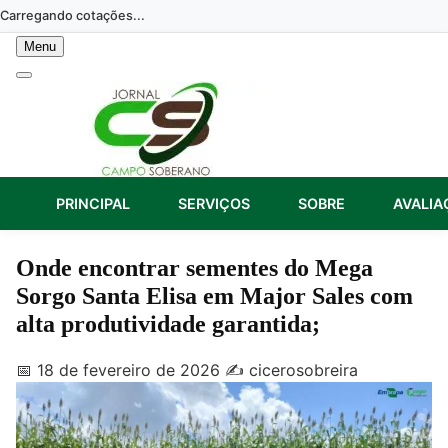
Skip
Carregando cotações...
to
Menu
content
PRINCIPAL
SERVIÇOS
SOBRE
AVALIA
Onde encontrar sementes do Mega
Sorgo Santa Elisa em Major Sales com
alta produtividade garantida;
📅 18 de fevereiro de 2026
✍️ cicerosobreira