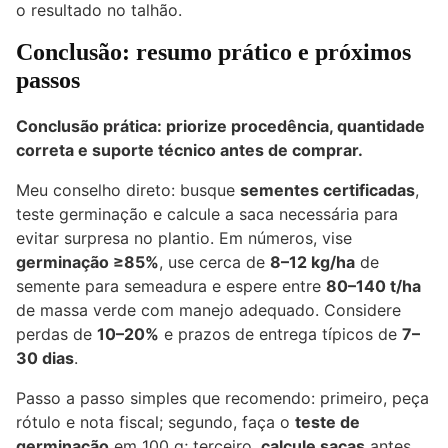
o resultado no talhão.
Conclusão: resumo prático e próximos
passos
Conclusão prática: priorize procedência, quantidade
correta e suporte técnico antes de comprar.
Meu conselho direto: busque
sementes certificadas
,
teste germinação e calcule a saca necessária para
evitar surpresa no plantio. Em números, vise
germinação ≥85%
, use cerca de
8–12 kg/ha
de
semente para semeadura e espere entre
80–140 t/ha
de massa verde com manejo adequado. Considere
perdas de
10–20%
e prazos de entrega típicos de
7–
30 dias
.
Passo a passo simples que recomendo: primeiro, peça
rótulo e nota fiscal; segundo, faça o
teste de
germinação
em 100 g; terceiro,
calcule sacas
antes