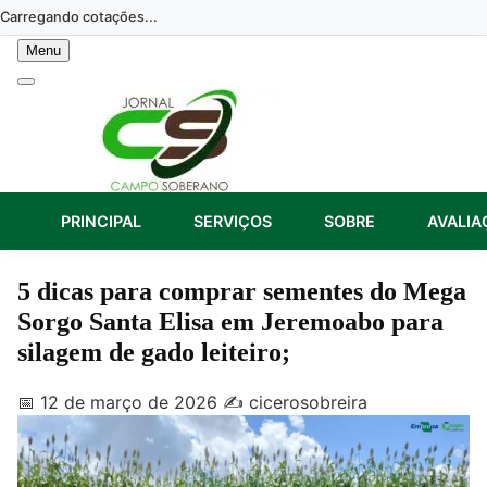
Skip
Carregando cotações...
to
Menu
content
PRINCIPAL
SERVIÇOS
SOBRE
AVALIA
5 dicas para comprar sementes do Mega
Sorgo Santa Elisa em Jeremoabo para
silagem de gado leiteiro;
📅 12 de março de 2026
✍️ cicerosobreira