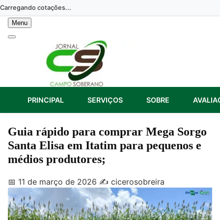
Skip
Carregando cotações...
to
Menu
content
PRINCIPAL
SERVIÇOS
SOBRE
AVALIA
Guia rápido para comprar Mega Sorgo
Santa Elisa em Itatim para pequenos e
médios produtores;
📅 11 de março de 2026
✍️ cicerosobreira