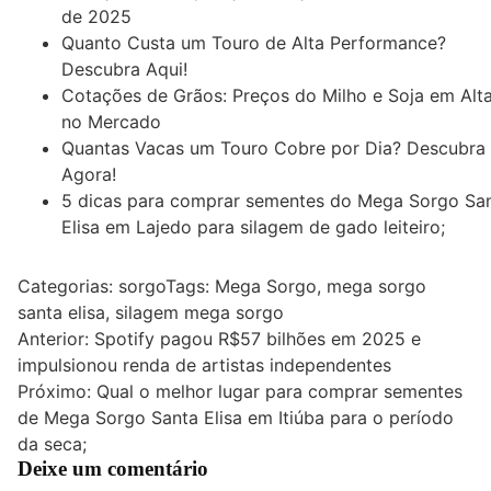
de 2025
Quanto Custa um Touro de Alta Performance?
Descubra Aqui!
Cotações de Grãos: Preços do Milho e Soja em Alt
no Mercado
Quantas Vacas um Touro Cobre por Dia? Descubra
Agora!
5 dicas para comprar sementes do Mega Sorgo Sa
Elisa em Lajedo para silagem de gado leiteiro;
Categorias:
sorgo
Tags:
Mega Sorgo
,
mega sorgo
santa elisa
,
silagem mega sorgo
Navegação
Anterior:
Spotify pagou R$57 bilhões em 2025 e
impulsionou renda de artistas independentes
de
Próximo:
Qual o melhor lugar para comprar sementes
Post
de Mega Sorgo Santa Elisa em Itiúba para o período
da seca;
Deixe um comentário