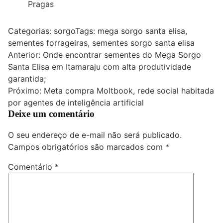
Pragas
Categorias:
sorgo
Tags:
mega sorgo santa elisa
,
sementes forrageiras
,
sementes sorgo santa elisa
Navegação
Anterior:
Onde encontrar sementes do Mega Sorgo
Santa Elisa em Itamaraju com alta produtividade
de
garantida;
Post
Próximo:
Meta compra Moltbook, rede social habitada
por agentes de inteligência artificial
Deixe um comentário
O seu endereço de e-mail não será publicado.
Campos obrigatórios são marcados com
*
Comentário
*