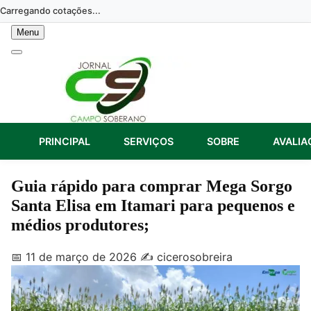
Skip
Carregando cotações...
to
Menu
content
PRINCIPAL
SERVIÇOS
SOBRE
AVALIA
Guia rápido para comprar Mega Sorgo
Santa Elisa em Itamari para pequenos e
médios produtores;
📅 11 de março de 2026
✍️ cicerosobreira