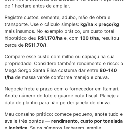
de 1 hectare antes de ampliar.
Registre custos: semente, adubo, mão de obra e
transporte. Use o cálculo simples:
kg/ha × preço/kg
mais insumos. No exemplo prático, um custo total
hipotético deu
R$1.170/ha
e, com
100 t/ha
, resultou
cerca de
R$11,70/t
.
Compare esse custo com milho ou capiaçu na sua
propriedade. Considere também rendimento e risco: o
Mega Sorgo Santa Elisa costuma dar entre
80–140
t/ha
de massa verde conforme manejo e chuva.
Negocie frete e prazo com o fornecedor em Itamari.
Anote número do lote e guarde nota fiscal. Planeje a
data de plantio para não perder janela de chuva.
Meu conselho prático: comece pequeno, anote tudo e
avalie três pontos —
rendimento
,
custo por tonelada
e
logística
. Se os números fecharem, amplie