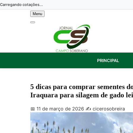
Skip
Carregando cotações...
to
Menu
content
PRINCIPAL
5 dicas para comprar sementes d
Iraquara para silagem de gado lei
📅 11 de março de 2026
✍️ cicerosobreira