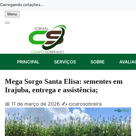
Skip
Carregando cotações...
to
Menu
content
PRINCIPAL
SERVIÇOS
SOBRE
AVALIA
Mega Sorgo Santa Elisa: sementes em
Irajuba, entrega e assistência;
📅 11 de março de 2026
✍️ cicerosobreira