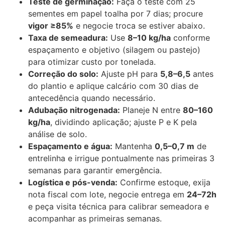
Teste de germinação:
Faça o teste com 25
sementes em papel toalha por 7 dias; procure
vigor ≥85%
e negocie troca se estiver abaixo.
Taxa de semeadura:
Use
8–10 kg/ha
conforme
espaçamento e objetivo (silagem ou pastejo)
para otimizar custo por tonelada.
Correção do solo:
Ajuste pH para
5,8–6,5
antes
do plantio e aplique calcário com 30 dias de
antecedência quando necessário.
Adubação nitrogenada:
Planeje N entre
80–160
kg/ha
, dividindo aplicação; ajuste P e K pela
análise de solo.
Espaçamento e água:
Mantenha
0,5–0,7 m
de
entrelinha e irrigue pontualmente nas primeiras 3
semanas para garantir emergência.
Logística e pós-venda:
Confirme estoque, exija
nota fiscal com lote, negocie entrega em
24–72h
e peça visita técnica para calibrar semeadora e
acompanhar as primeiras semanas.