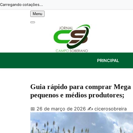
Skip
Carregando cotações...
to
Menu
content
PRINCIPAL
Guia rápido para comprar Mega S
pequenos e médios produtores;
📅 26 de março de 2026
✍️ cicerosobreira