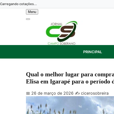
Skip
Carregando cotações...
to
Menu
content
PRINCIPAL
Qual o melhor lugar para compr
Elisa em Igarapé para o período d
📅 26 de março de 2026
✍️ cicerosobreira