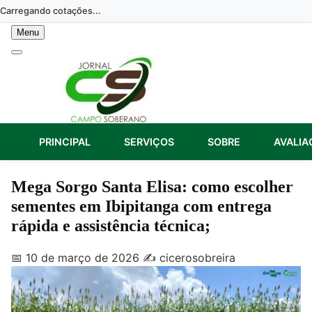
Skip
Carregando cotações...
to
Menu
content
PRINCIPAL
SERVIÇOS
SOBRE
AVALIA
Mega Sorgo Santa Elisa: como escolher
sementes em Ibipitanga com entrega
rápida e assistência técnica;
📅 10 de março de 2026
✍️ cicerosobreira