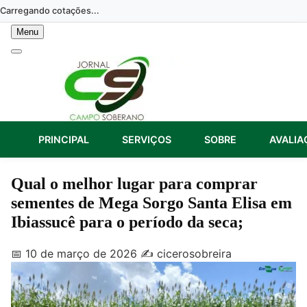
Skip
Carregando cotações...
to
Menu
content
PRINCIPAL
SERVIÇOS
SOBRE
AVALIA
Qual o melhor lugar para comprar
sementes de Mega Sorgo Santa Elisa em
Ibiassucê para o período da seca;
📅 10 de março de 2026
✍️ cicerosobreira