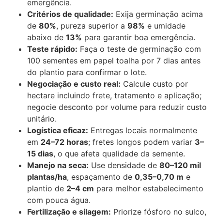
emergência.
Critérios de qualidade:
Exija germinação acima
de
80%
, pureza superior a
98%
e umidade
abaixo de
13%
para garantir boa emergência.
Teste rápido:
Faça o teste de germinação com
100 sementes em papel toalha por 7 dias antes
do plantio para confirmar o lote.
Negociação e custo real:
Calcule custo por
hectare incluindo frete, tratamento e aplicação;
negocie desconto por volume para reduzir custo
unitário.
Logística eficaz:
Entregas locais normalmente
em
24–72 horas
; fretes longos podem variar
3–
15 dias
, o que afeta qualidade da semente.
Manejo na seca:
Use densidade de
80–120 mil
plantas/ha
, espaçamento de
0,35–0,70 m
e
plantio de
2–4 cm
para melhor estabelecimento
com pouca água.
Fertilização e silagem:
Priorize fósforo no sulco,