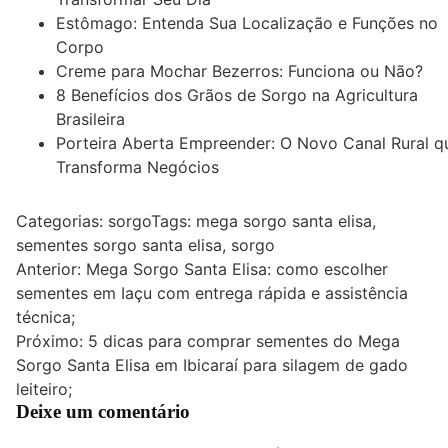
Estômago: Entenda Sua Localização e Funções no
Corpo
Creme para Mochar Bezerros: Funciona ou Não?
8 Benefícios dos Grãos de Sorgo na Agricultura
Brasileira
Porteira Aberta Empreender: O Novo Canal Rural q
Transforma Negócios
Categorias:
sorgo
Tags:
mega sorgo santa elisa
,
sementes sorgo santa elisa
,
sorgo
Navegação
Anterior:
Mega Sorgo Santa Elisa: como escolher
sementes em Iaçu com entrega rápida e assistência
de
técnica;
Post
Próximo:
5 dicas para comprar sementes do Mega
Sorgo Santa Elisa em Ibicaraí para silagem de gado
leiteiro;
Deixe um comentário