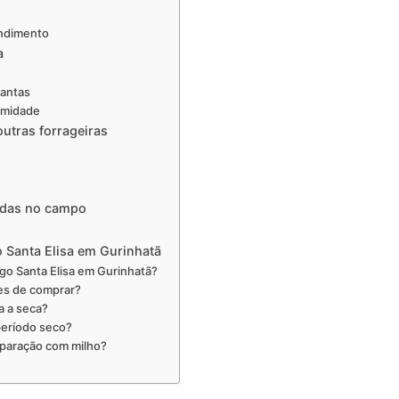
endimento
a
lantas
umidade
utras forrageiras
idas no campo
 Santa Elisa em Gurinhatã
o Santa Elisa em Gurinhatã?
es de comprar?
a a seca?
eríodo seco?
paração com milho?