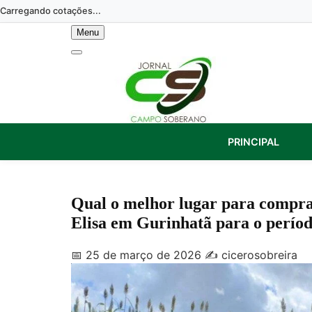
Skip
Carregando cotações...
to
Menu
content
PRINCIPAL
Qual o melhor lugar para compr
Elisa em Gurinhatã para o períod
📅 25 de março de 2026
✍️ cicerosobreira