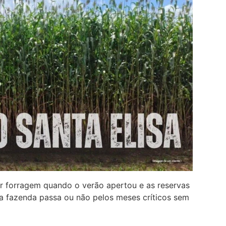
ir forragem quando o verão apertou e as reservas
 a fazenda passa ou não pelos meses críticos sem