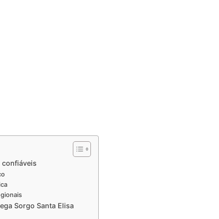
confiáveis
co
ica
egionais
ega Sorgo Santa Elisa