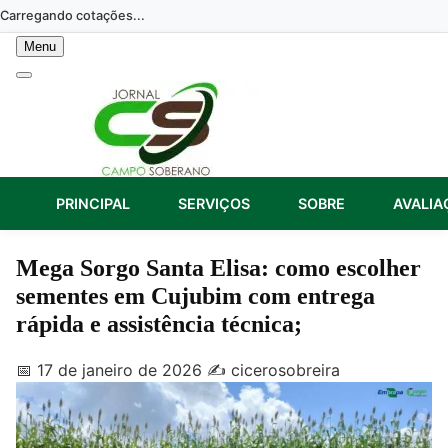
Skip
Carregando cotações...
to
Menu
content
PRINCIPAL
SERVIÇOS
SOBRE
AVALIA
Mega Sorgo Santa Elisa: como escolher
sementes em Cujubim com entrega
rápida e assistência técnica;
📅 17 de janeiro de 2026
✍️ cicerosobreira