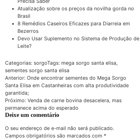
Precisa Saber
Atualização sobre os preços da novilha gorda no
Brasil
8 Remédios Caseiros Eficazes para Diarreia em
Bezerros
Devo Usar Suplemento no Sistema de Produção de
Leite?
Categorias:
sorgo
Tags:
mega sorgo santa elisa
,
sementes sorgo santa elisa
Navegação
Anterior:
Onde encontrar sementes do Mega Sorgo
Santa Elisa em Castanheiras com alta produtividade
de
garantida;
Post
Próximo:
Venda de carne bovina desacelera, mas
permanece acima do esperado
Deixe um comentário
O seu endereço de e-mail não será publicado.
Campos obrigatórios são marcados com
*